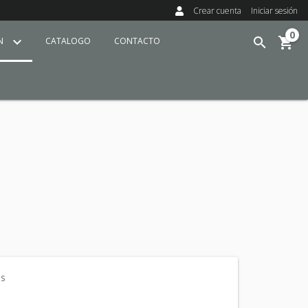
Crear cuenta
Iniciar sesión
0
ÍN
CATALOGO
CONTACTO
os