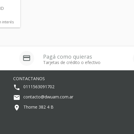
HD
n interés
Pagá como quieras
Tarjetas de crédito o efectivo
CONTACTANOS
0111563091702
contacto@dwuam.com.ar
Thorne 382 4 B