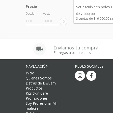
Precio
Set esculpir en polvo 
$57.000,00
Desde
Hasta
3
cuotas de
$19.000,00
si
Enviamos tu compra
Entregas a todo el país
NAVEGACIÓN
REDES SOCIALES
Inicio
Quiénes Somos
Detrás de Dwuam
Productos
Kits Skin Care
Promociones
Soy Profesional Mi
maletín