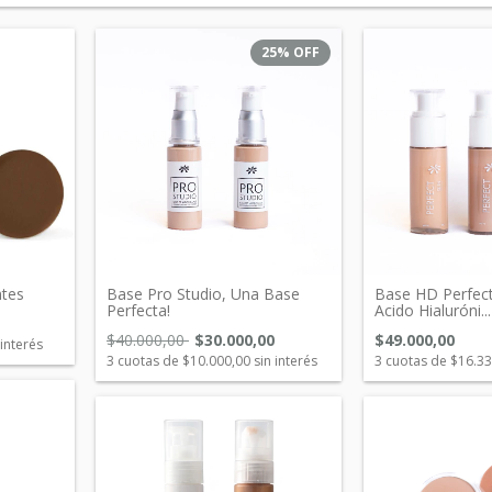
25
%
OFF
ntes
Base Pro Studio, Una Base
Base HD Perfect
Perfecta!
Acido Hialuróni...
$40.000,00
$30.000,00
$49.000,00
 interés
3
cuotas de
$10.000,00
sin interés
3
cuotas de
$16.33