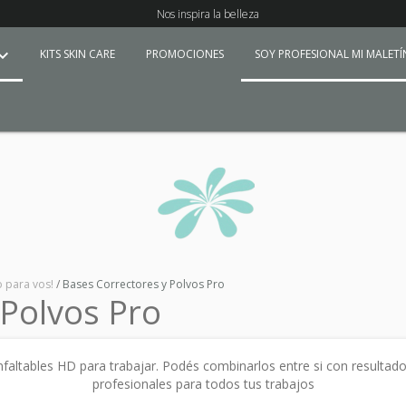
Nos inspira la belleza
KITS SKIN CARE
PROMOCIONES
SOY PROFESIONAL MI MALET
o para vos!
/
Bases Correctores y Polvos Pro
 Polvos Pro
nfaltables HD para trabajar. Podés combinarlos entre si con resultad
profesionales para todos tus trabajos