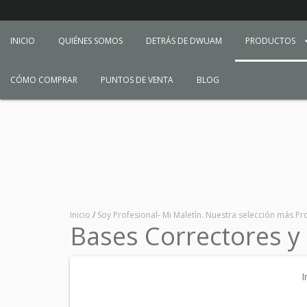
INICIO
QUIÉNES SOMOS
DETRÁS DE DWUAM
PRODUCTOS
CÓMO COMPRAR
PUNTOS DE VENTA
BLOG
Inicio
/
Soy Profesional- Mi Maletín. Nuestra selección más Pr
Bases Correctores y
I