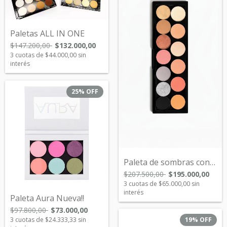
Paletas ALL IN ONE
$147.200,00
$132.000,00
3
cuotas de
$44.000,00
sin
interés
25
%
OFF
Paleta de sombras con 14 tonos Nuevos!!
$207.500,00
$195.000,00
3
cuotas de
$65.000,00
sin
interés
Paleta Aura Nueva!!
$97.800,00
$73.000,00
3
cuotas de
$24.333,33
sin
19
%
OFF