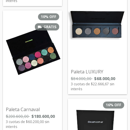
interés
10
%
OFF
GRATIS
Paleta LUXURY
$84.000,00
$68.000,00
3
cuotas de
$22.666,67
sin
interés
16
%
OFF
Paleta Carnaval
$200.600,00
$180.600,00
3
cuotas de
$60.200,00
sin
interés