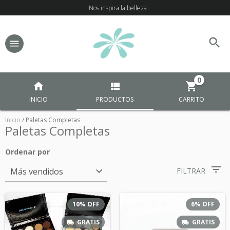
Nos inspira la belleza
0
INICIO
PRODUCTOS
CARRITO
Inicio
/
Paletas Completas
Paletas Completas
Ordenar por
FILTRAR
10
%
OFF
6
%
OFF
GRATIS
GRATIS