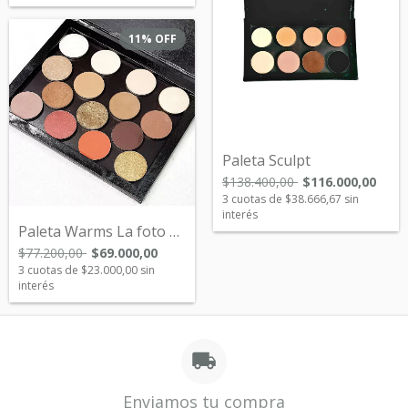
11
%
OFF
Paleta Sculpt
$138.400,00
$116.000,00
3
cuotas de
$38.666,67
sin
interés
Paleta Warms La foto de portada es ilust...
$77.200,00
$69.000,00
3
cuotas de
$23.000,00
sin
interés
Enviamos tu compra