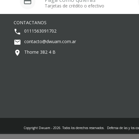
Tarjetas de crédito o efectivo
CONTACTANOS
0111563091702
contacto@dwuam.com.ar
Thorne 382 4 B
Copyright Dwuam - 2026. Todos los derechos reservados.
Defensa de las y los c