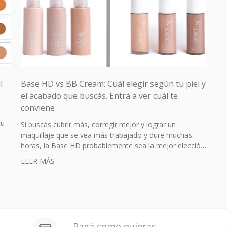
l
Base HD vs BB Cream: Cuál elegir según tu piel y
el acabado que buscás. Entrá a ver cuál te
conviene
tu
Si buscás cubrir más, corregir mejor y lograr un
maquillaje que se vea más trabajado y dure muchas
horas, la Base HD probablemente sea la mejor elección.
Si preferís un producto más fresco, práctico y versátil
LEER MÁS
para uso diario, con un efecto más natural y enfocado
en hidratación, la BB Cream puede adaptarse mejor a
tu rutina.
Pagá como quieras