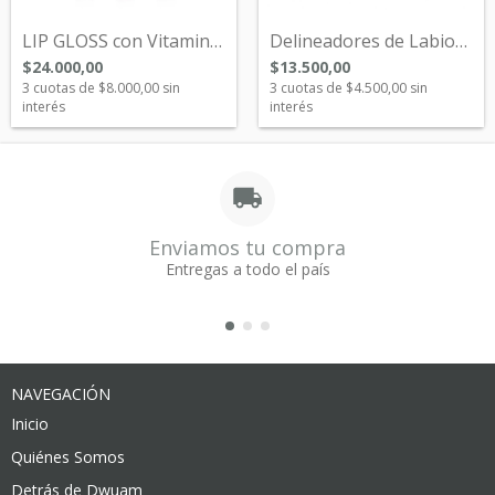
LIP GLOSS con Vitamina E
Delineadores de Labios Nuevo Lanzamiento...
$24.000,00
$13.500,00
3
cuotas de
$8.000,00
sin
3
cuotas de
$4.500,00
sin
interés
interés
Enviamos tu compra
Entregas a todo el país
NAVEGACIÓN
Inicio
Quiénes Somos
Detrás de Dwuam