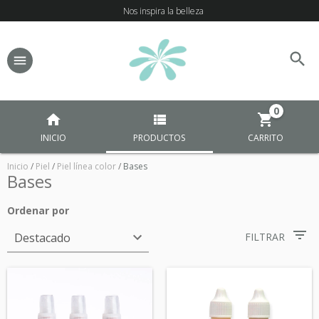
Nos inspira la belleza
0
INICIO
PRODUCTOS
CARRITO
Inicio
/
Piel
/
Piel línea color
/
Bases
Bases
Ordenar por
FILTRAR