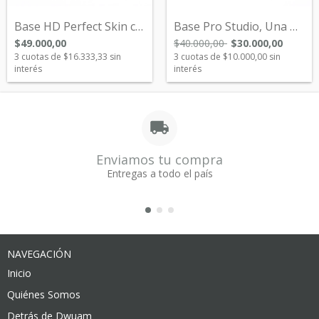
Base HD Perfect Skin con Acido Hialuróni...
Base Pro Studio, Una Base Perfecta!
$49.000,00
$40.000,00
$30.000,00
3
cuotas de
$16.333,33
sin
3
cuotas de
$10.000,00
sin
interés
interés
Enviamos tu compra
Entregas a todo el país
NAVEGACIÓN
Inicio
Quiénes Somos
Detrás de Dwuam