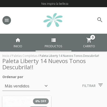
Nos inspira la belleza
0
INICIO
PRODUCTOS
CARRITO
Inicio
/
Paletas Completas
/
Paleta Liberty 14 Nuevos Tonos Descubrila!!
Paleta Liberty 14 Nuevos Tonos
Descubrila!!
Ordenar por
FILTRAR
6
%
OFF