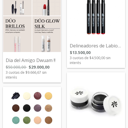
Delineadores de Labios Nuevo Lanzamiento...
$13.500,00
3
cuotas de
$4.500,00
sin
Dia del Amigo Dwuam !!
interés
$50.000,00
$29.000,00
3
cuotas de
$9.666,67
sin
interés