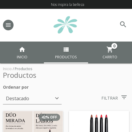
Nos inspira la belleza
0
INICIO
PRODUCTOS
CARRITO
Inicio
/
Productos
Productos
Ordenar por
FILTRAR
42
%
OFF