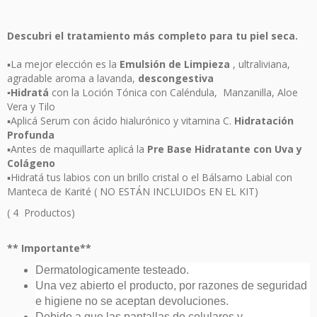
Descubri el tratamiento más completo para tu piel seca.
▪︎La mejor elección es la
Emulsión de Limpieza
, ultraliviana,
agradable aroma a lavanda,
descongestiva
▪︎Hidratá
con la Loción Tónica con Caléndula, Manzanilla, Aloe
Vera y Tilo
▪︎Aplicá Serum con ácido hialurónico y vitamina C.
Hidratación
Profunda
▪︎Antes de maquillarte aplicá la
Pre Base Hidratante con Uva y
Colágeno
▪︎Hidratá tus labios con un brillo cristal o el Bálsamo Labial con
Manteca de Karité ( NO ESTÁN INCLUIDOs EN EL KIT)
( 4 Productos)
** Importante**
Dermatologicamente testeado.
Una vez abierto el producto, por razones de seguridad
e higiene no se aceptan devoluciones.
Debido a que las pantallas de celulares y