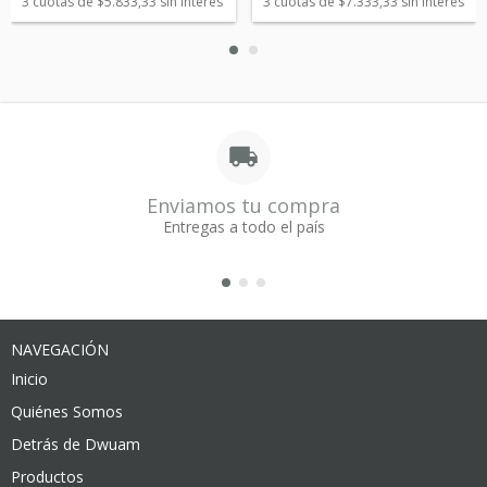
3
cuotas de
$5.833,33
sin interés
3
cuotas de
$7.333,33
sin interés
Enviamos tu compra
Entregas a todo el país
NAVEGACIÓN
Inicio
Quiénes Somos
Detrás de Dwuam
Productos