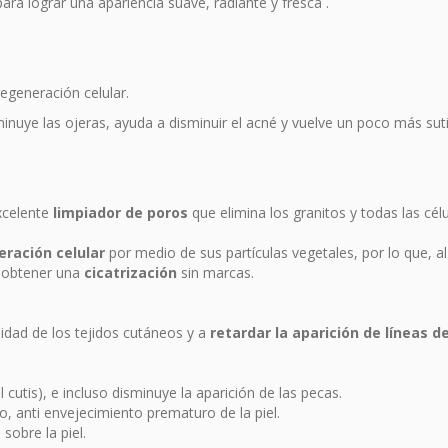
ara lograr una apariencia suave, radiante y fresca .
regeneración celular.
sminuye las ojeras, ayuda a disminuir el acné y vuelve un poco más sut
xcelente
limpiador de poros
que elimina los granitos y todas las cél
ración celular
por medio de sus partículas vegetales, por lo que, al
a obtener una
cicatrización
sin marcas.
lidad de los tejidos cutáneos y a
retardar la aparición de líneas d
l cutis), e incluso disminuye la aparición de las pecas.
o, anti envejecimiento prematuro de la piel.
sobre la piel.