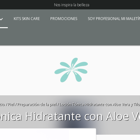
Nos inspira la belleza
KITS SKIN CARE
PROMOCIONES
SOY PROFESIONAL MI MALET
cio
/
Piel
/
Preparación de la piel
/
Loción Tónica Hidratante con Aloe Vera y Tilo
nica Hidratante con Aloe Ve