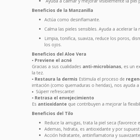
Ayuda a calmar y mejorar visiblemente la piel p
Beneficios de la Manzanilla
Actúa como desinflamante.
Calma las pieles sensibles. Ayuda a acelerar la 
Limpia, tonifica, suaviza, reduce los poros, di
los ojos.
Beneficios del Aloe Vera
▪︎ Previene el acné
Gracias a sus cualidades
anti-microbianas
, es un e
la tez.
▪︎ Restaura la dermis
Estimula el proceso de
regene
irritación (como quemaduras o heridas), nos ayuda 
▪︎ Súperr refrescante!
▪︎ Retrasa el envejecimiento
Es
antioxidante
que contribuyen a mejorar la flexibi
Beneficios del Tilo
Reduce la arrugas, trata la piel seca (favorece e
Ademas, hidrata, es antioxidante y por supuest
Acción hidratante, antiinflamatoria y suavizante 