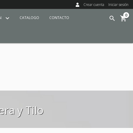
Crear cuenta
Iniciar sesión
0
ÍN
CATALOGO
CONTACTO
ra y Tilo