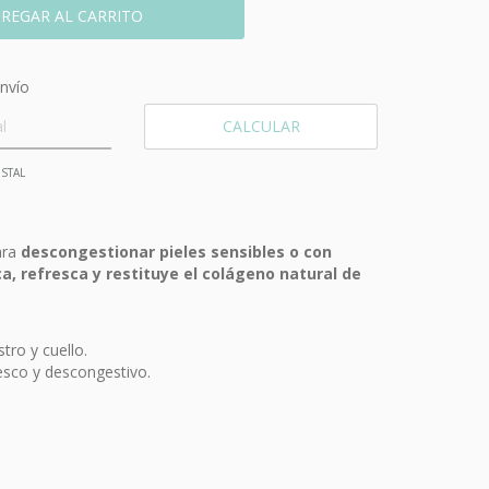
CP:
CAMBIAR CP
nvío
CALCULAR
STAL
para
descongestionar pieles sensibles o con
ca, refresca y restituye el colágeno natural de
tro y cuello.
resco y descongestivo.